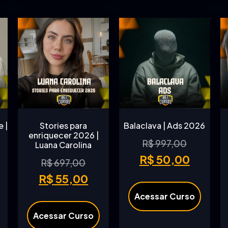
 |
Stories para
Balaclava | Ads 2026
enriquecer 2026 |
R$
997,00
Luana Carolina
R$
50,00
R$
697,00
R$
55,00
Acessar Curso
Acessar Curso