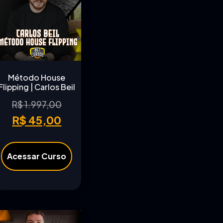
Método House
Flipping | Carlos Beil
R$
1.997,00
R$
45,00
Acessar Curso