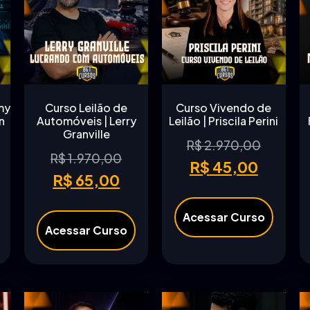
my
Curso Leilão de
Curso Vivendo de
n
Automóveis | Lerry
Leilão | Priscila Perini
Granville
R$
2.970,00
R$
1.970,00
R$
45,00
R$
65,00
Acessar Curso
Acessar Curso