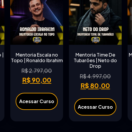
 |
Mentoria Escala no
Mentoria Time De
M
Topo | Ronaldo Ibrahim
Tubarões | Neto do
Drop
R$
2.797,00
R$
4.997,00
R$
90,00
R$
80,00
Acessar Curso
Acessar Curso