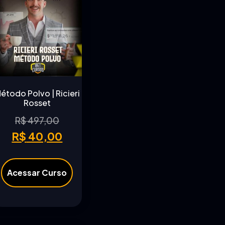
étodo Polvo | Ricieri
Rosset
R$
497,00
R$
40,00
Acessar Curso