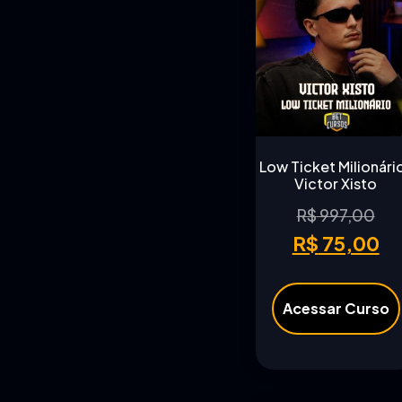
Low Ticket Milionário
Victor Xisto
R$
997,00
R$
75,00
Acessar Curso