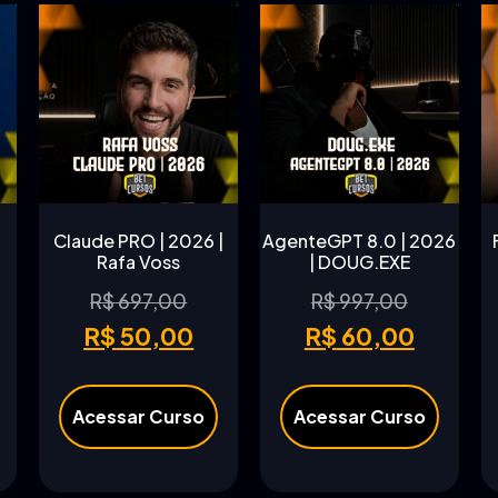
Claude PRO | 2026 |
AgenteGPT 8.0 | 2026
Rafa Voss
| DOUG.EXE
R$
697,00
R$
997,00
R$
50,00
R$
60,00
Acessar Curso
Acessar Curso