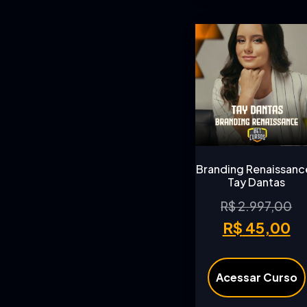
Branding Renaissance
Tay Dantas
R$
2.997,00
R$
45,00
Acessar Curso