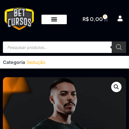
0
R$
0,00
Categoria
Sedução