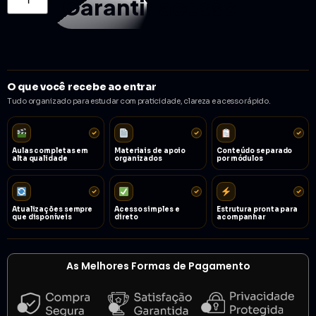
Garantir acesso
O que você recebe ao entrar
Tudo organizado para estudar com praticidade, clareza e acesso rápido.
Aulas completas em
Materiais de apoio
Conteúdo separado
alta qualidade
organizados
por módulos
Atualizações sempre
Acesso simples e
Estrutura pronta para
que disponíveis
direto
acompanhar
As Melhores Formas de Pagamento