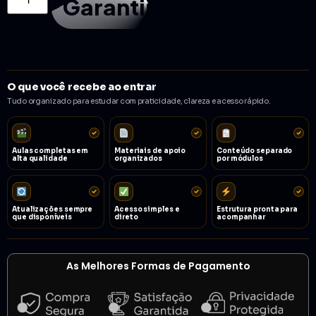
Garantir acesso
O que você recebe ao entrar
Tudo organizado para estudar com praticidade, clareza e acesso rápido.
Aulas completas em
Materiais de apoio
Conteúdo separado
alta qualidade
organizados
por módulos
Atualizações sempre
Acesso simples e
Estrutura pronta para
que disponíveis
direto
acompanhar
As Melhores Formas de Pagamento