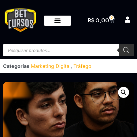
0
R$
0,00
Categorias
Marketing Digital
,
Tráfego