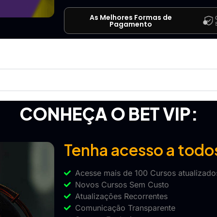
As Melhores Formas de
Pagamento
CONHEÇA O BET VIP:
Tenha acesso a todo
Acesse mais de 100 Cursos atualizados
Novos Cursos Sem Custo
Atualizações Recorrentes
Comunicação Transparente