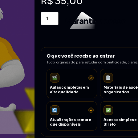
R$
35,00
Garantir acesso
O que você recebe ao entrar
Tudo organizado para estudar com praticidade, clarez
Aulas completas em
Materiais de apoi
alta qualidade
organizados
Atualizações sempre
Acesso simples e
que disponíveis
direto