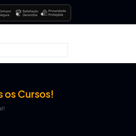
s os Cursos!
!!