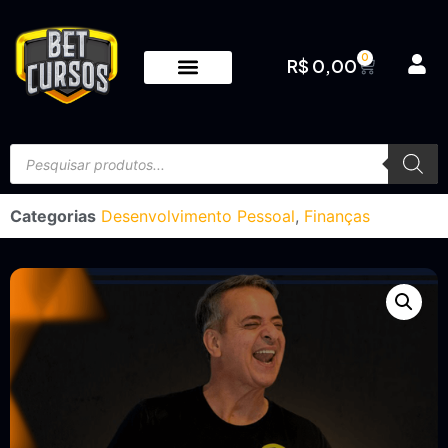
0
R$
0,00
Categorias
Desenvolvimento Pessoal
,
Finanças