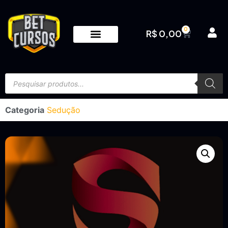
0
R$
0,00
Categoria
Sedução